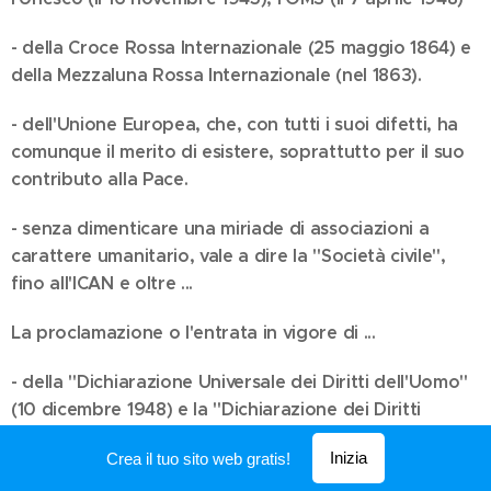
- della Croce Rossa Internazionale (25 maggio 1864) e
della Mezzaluna Rossa Internazionale (nel 1863).
- dell'Unione Europea, che, con tutti i suoi difetti, ha
comunque il merito di esistere, soprattutto per il suo
contributo alla Pace.
- senza dimenticare una miriade di associazioni a
carattere umanitario, vale a dire la "Società civile",
fino all'ICAN e oltre ...
La proclamazione o l'entrata in vigore di ...
- della "Dichiarazione Universale dei Diritti dell'Uomo"
(10 dicembre 1948) e la "Dichiarazione dei Diritti
dell'Infanzia" (20 novembre 1959), seguita dalla
Inizia
Crea il tuo sito web gratis!
"Convenzione Internazionale dei Diritti dell'Infanzia "