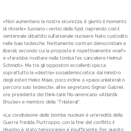
«Non aumentano la nostra sicurezza, è giunto il momento
di ritirarle» tuonano i vertici della Spd, riaprendo così il
ventennale dibattito sull'arsenale nucleare Nato custodito
nelle basi tedesche. Nettamente contrari democristiani e
liberali, secondo cui la proposta è rispettivamente «naïf»
e «farebbe rivoltare nella tomba l'ex canceliere Helmut
Schmidt». Ma tra gli oppositori eccellenti spicca
soprattutto la «destra» socialdemocratica: dal ministro
degli esteri Heiko Maas, poco incline a «passi unilaterali o
percorsi solo tedeschi», all'ex segretario Sigmar Gabriel,
ora presidente del think-tank filo-americano «Atlantik
Brücke» e membro della "Trilateral".
«La condivisione delle bombe nucleari è un'eredità della
Guerra fredda. Purtroppo, con la fine del conflitto il
disarmo è stato temporaneo e insufficiente. Per questo