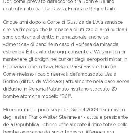
Ddr, come previsto dall'accordo tra Bonn e Berlino
controfirmato da Usa, Russia, Francia e Regno Unito.
Cinque anni dopo la Corte di Giustizia de L'Aia sancisce
che sia l'impiego che la minaccia di utilizzo di armi nucleari
sono contrarie al diritto internazionale; anche se
«dimentica» di bandirle in caso di «difesa da minaccia
estrema». È il cavillo che oggi consente a Washington di
mantenere gli ordigni nei bunker degli aeroporti militari in
Germania come in Italia, Belgio, Paesi Bassi e Turchia.
Come rivelano i cablo riservati dell'ambasciata Usa a
Berlino (diffusi da Wikileaks) attualmente nella base aerea
di Büchel in Renania-Palatinato risultano stoccate 20
bombe atomiche modello "B61".
Munizioni molto poco segrete. Già nel 2009 l'ex ministro
degli esteri Frank-Walter Steinmeier - attuale presidente
della Repubblica - chiese ufficialmente il ritiro totale delle
bombe americane dal suolo tedesco. All'epoca era