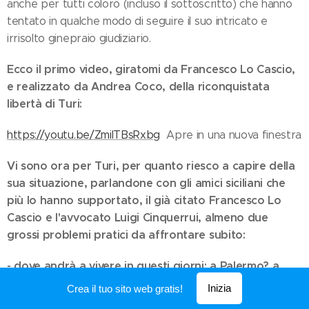
anche per tutti coloro (incluso il sottoscritto) che hanno
tentato in qualche modo di seguire il suo intricato e
irrisolto ginepraio giudiziario.
Ecco il primo video, giratomi da Francesco Lo Cascio,
e realizzato da Andrea Coco, della riconquistata
libertà di Turi:
https://youtu.be/ZmiITBsRxbg
Apre in una nuova finestra
Vi sono ora per Turi, per quanto riesco a capire della
sua situazione, parlandone con gli amici siciliani che
più lo hanno supportato, il già citato Francesco Lo
Cascio e l'avvocato Luigi Cinquerrui, almeno due
grossi problemi pratici da affrontare subito:
- dove andrà a vivere in questi giorni: a Palermo? a
Comiso dalle parti della Verde Vigna? alla Comunità
Inizia
Crea il tuo sito web gratis!
dell'Arca di Belpasso?
al presidio di Niscemi o nelle sue