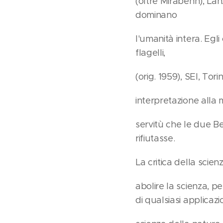
(oltre Mirabehn), La
dominano
l'umanità intera. Egli
flagelli,
(orig. 1959), SEI, Tor
interpretazione alla 
servitù che le due Bes
rifiutasse.
La critica della scie
abolire la scienza, p
di qualsiasi applicazi