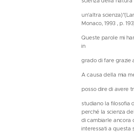
scienza della natura 
un'altra scienza)"(La
Monaco, 1993 , p. 193)
Queste parole mi hann
in
grado di fare grazie a
A causa della mia me
posso dire di avere t
studiano la filosofia
perché la scienza del
di cambiarle ancora d
interessati a questa 