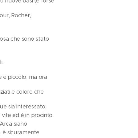
su nuove basi (e forse
tour, Rocher,
 cosa che sono stato
i.
e e piccolo; ma ora
ziati e coloro che
ue sia interessato,
vite ed è in procinto
'Arca siano
ra è sicuramente