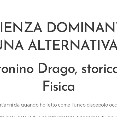
CIENZA DOMINAN
UNA ALTERNATIVA
onino Drago, storic
Fisica
t'anni da quando ho letto come l'unico discepolo occ