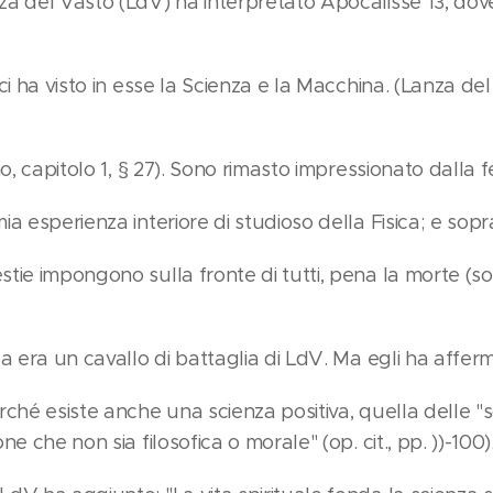
nza del Vasto (LdV) ha interpretato Apocalisse 13, dov
 ci ha visto in esse la Scienza e la Macchina. (Lanza de
ino, capitolo 1, § 27). Sono rimasto impressionato dalla 
mia esperienza interiore di studioso della Fisica; e sop
tie impongono sulla fronte di tutti, pena la morte (soci
nza era un cavallo di battaglia di LdV. Ma egli ha affer
erché esiste anche una scienza positiva, quella delle
one che non sia filosofica o morale" (op. cit., pp. ))-100