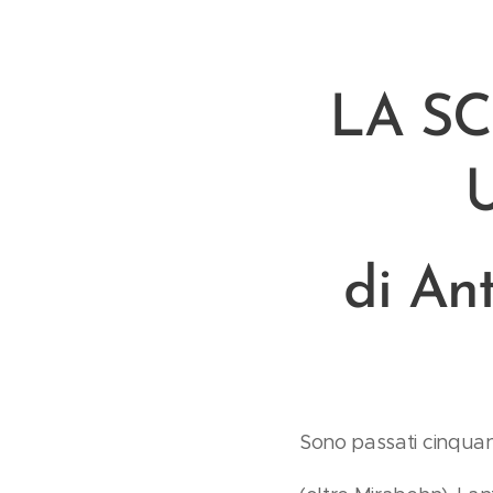
LA S
di Ant
Sono passati cinquan