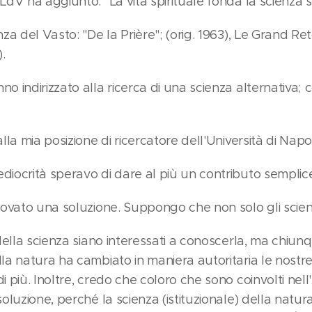
LdV ha aggiunto: "La vita spirituale fonda la scienza 
nza del Vasto: "De la Prière"; (orig. 1963), Le Grand Re
.
o indirizzato alla ricerca di una scienza alternativa;
lla mia posizione di ricercatore dell'Università di Napol
diocrità speravo di dare al più un contributo semplic
rovato una soluzione. Suppongo che non solo gli scien
 della scienza siano interessati a conoscerla, ma chiunq
la natura ha cambiato in maniera autoritaria le nostre 
i più. Inoltre, credo che coloro che sono coinvolti nell
soluzione, perché la scienza (istituzionale) della natu