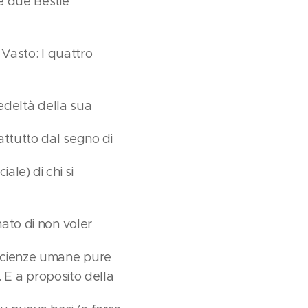
e due Bestie
l Vasto: I quattro
fedeltà della sua
rattutto dal segno di
ale) di chi si
mato di non voler
 "scienze umane pure
). E a proposito della