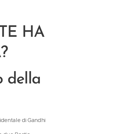
TE HA
?
o della
identale di Gandhi